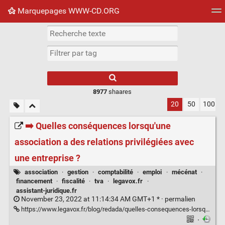
Marquepages WWW-CD.ORG
Nuage de tags
Mur d'images
Quotidien
Flux RS
8977
shaares
20
50
100
➡️ Quelles conséquences lorsqu'une
association a des relations privilégiées avec
une entreprise ?
association
·
gestion
·
comptabilité
·
emploi
·
mécénat
·
financement
·
fiscalité
·
tva
·
legavox.fr
·
assistant-juridique.fr
November 23, 2022 at 11:14:34 AM GMT+1 * ·
permalien
https://www.legavox.fr/blog/redada/quelles-consequences-lorsqu-association-relations-33244.htm
·