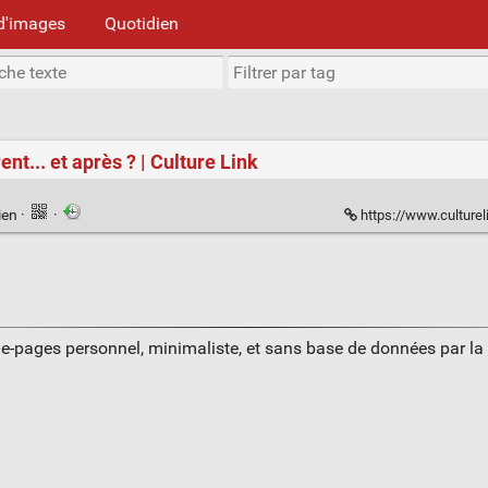
d'images
Quotidien
t... et après ? | Culture Link
ien
·
·
https://www.culturelink.
ue-pages personnel, minimaliste, et sans base de données par l