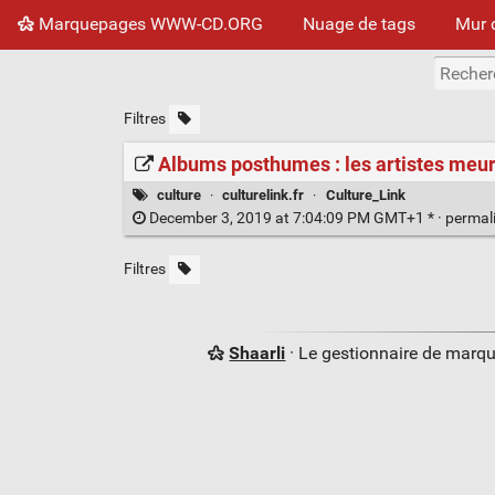
Marquepages WWW-CD.ORG
Nuage de tags
Mur 
Filtres
Albums posthumes : les artistes meuren
culture
·
culturelink.fr
·
Culture_Link
December 3, 2019 at 7:04:09 PM GMT+1 * ·
permal
Filtres
Shaarli
· Le gestionnaire de marq