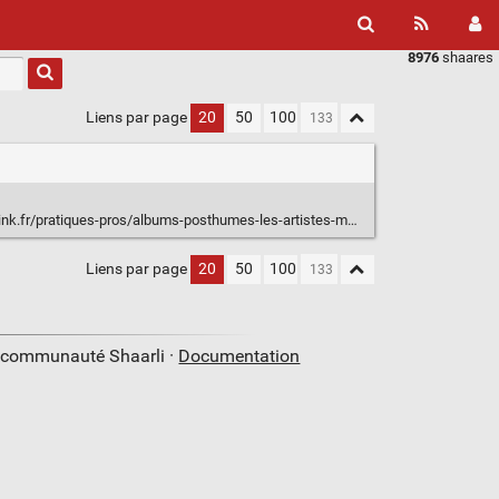
8976
shaares
Liens par page
20
50
100
fr/pratiques-pros/albums-posthumes-les-artistes-meurent-et-apres
Liens par page
20
50
100
a communauté Shaarli ·
Documentation