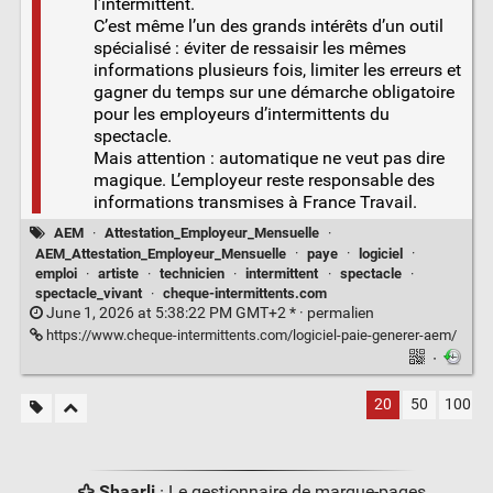
l’intermittent.
C’est même l’un des grands intérêts d’un outil
spécialisé : éviter de ressaisir les mêmes
informations plusieurs fois, limiter les erreurs et
gagner du temps sur une démarche obligatoire
pour les employeurs d’intermittents du
spectacle.
Mais attention : automatique ne veut pas dire
magique. L’employeur reste responsable des
informations transmises à France Travail.
AEM
·
Attestation_Employeur_Mensuelle
·
AEM_Attestation_Employeur_Mensuelle
·
paye
·
logiciel
·
emploi
·
artiste
·
technicien
·
intermittent
·
spectacle
·
spectacle_vivant
·
cheque-intermittents.com
June 1, 2026 at 5:38:22 PM GMT+2 * ·
permalien
https://www.cheque-intermittents.com/logiciel-paie-generer-aem/
·
20
50
100
Shaarli
· Le gestionnaire de marque-pages