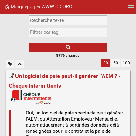
Marquepages WWW-CD.ORG
Nuage de tags
Mur d'images
Quotidien
Flux RS
8976
shaares
20
50
100
Un logiciel de paie peut-il générer l’AEM ? -
Cheque Intermittents
Oui, un logiciel de paie spectacle peut générer
l’AEM, ou Attestation Employeur Mensuelle,
automatiquement à partir des données déjà
renseignées pour le contrat et la paie de