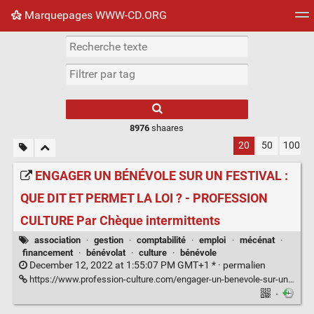
Marquepages WWW-CD.ORG
Nuage de tags
Mur d'images
Quotidien
Flux RS
8976
shaares
20
50
100
ENGAGER UN BÉNÉVOLE SUR UN FESTIVAL :
QUE DIT ET PERMET LA LOI ? - PROFESSION
CULTURE Par Chèque intermittents
association
·
gestion
·
comptabilité
·
emploi
·
mécénat
·
financement
·
bénévolat
·
culture
·
bénévole
December 12, 2022 at 1:55:07 PM GMT+1 * ·
permalien
https://www.profession-culture.com/engager-un-benevole-sur-un-festival-que-dit-et-permet-la-loi/
·