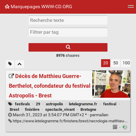
Marquepages WWW-CD.ORG
Nuage de tags
Mur d'images
Quotidien
Flux RS
8976
shaares
20
50
100
Décès de Matthieu Guerre-
Berthelot, cofondateur du festival
Astropolis - Brest
festivals
·
29
·
astropolis
·
letelegramme.fr
·
festival
·
Brest
·
finistère
·
spectacle_vivant
·
Bretagne
March 31, 2023 at 3:54:07 PM GMT+2 * ·
permalien
https://www.letelegramme.fr/finistere/brest/necrologie-matthieu-guerre-berthelot-cofondateur-d-astropolis-quitte-la-scene-31-03-2023-13308596.php
·