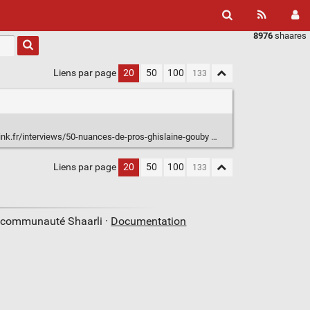
8976
shaares
Liens par page
20
50
100
ink.fr/interviews/50-nuances-de-pros-ghislaine-gouby
Liens par page
20
50
100
a communauté Shaarli ·
Documentation