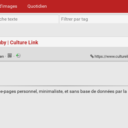
d'images
Quotidien
y | Culture Link
ien
·
·
https://www.culturel
ue-pages personnel, minimaliste, et sans base de données par l