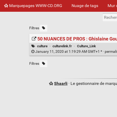
Marquepages WWW-CD.ORG
Nuage de tags
Mur 
Filtres
50 NUANCES DE PROS : Ghislaine Goub
culture
·
culturelink.fr
·
Culture_Link
January 11, 2020 at 1:19:29 AM GMT+1 * ·
permal
Filtres
Shaarli
· Le gestionnaire de marq