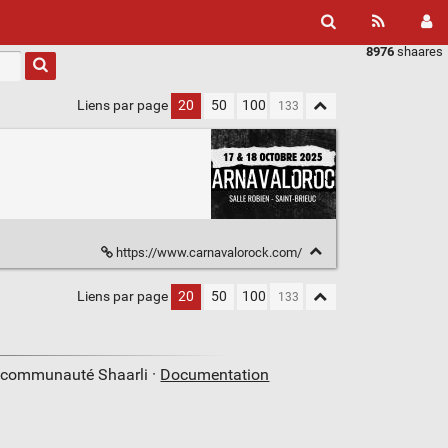
8976
shaares
Liens par page
20
50
100
https://www.carnavalorock.com/
Liens par page
20
50
100
a communauté Shaarli ·
Documentation