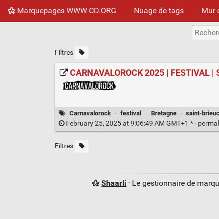
Marquepages WWW-CD.ORG
Nuage de tags
Mur 
Filtres
CARNAVALOROCK 2025 | FESTIVAL | Sa
Carnavalorock
·
festival
·
Bretagne
·
saint-brieu
February 25, 2025 at 9:06:49 AM GMT+1 * ·
permal
Filtres
Shaarli
· Le gestionnaire de marq