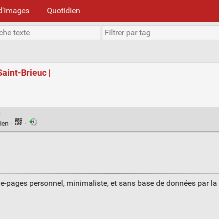
d'images
Quotidien
int-Brieuc |
c
ien
·
·
ue-pages personnel, minimaliste, et sans base de données par l