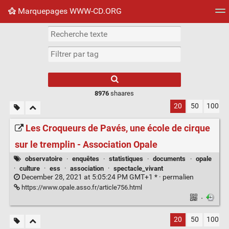
Marquepages WWW-CD.ORG
Nuage de tags
Mur d'images
Quotidien
Flux RS
8976
shaares
20
50
100
Les Croqueurs de Pavés, une école de cirque
sur le tremplin - Association Opale
observatoire
·
enquêtes
·
statistiques
·
documents
·
opale
·
culture
·
ess
·
association
·
spectacle_vivant
December 28, 2021 at 5:05:24 PM GMT+1 * ·
permalien
https://www.opale.asso.fr/article756.html
·
20
50
100