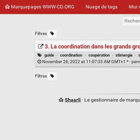
Marquepages WWW-CD.ORG
Nuage de tags
Mur 
Filtres
3. La coordination dans les grands gr
guide
·
coordination
·
coopération
·
stimergie
·
November 26, 2022 at 11:07:33 AM GMT+1 * ·
per
Filtres
Shaarli
· Le gestionnaire de marq