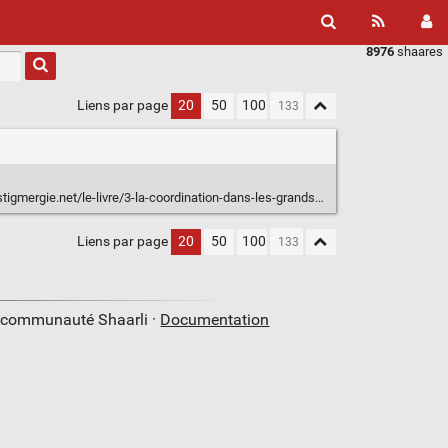
8976
shaares
Liens par page
20
50
100
e.net/le-livre/3-la-coordination-dans-les-grands-groupes-explorer-la-pyramide/
Liens par page
20
50
100
a communauté Shaarli ·
Documentation