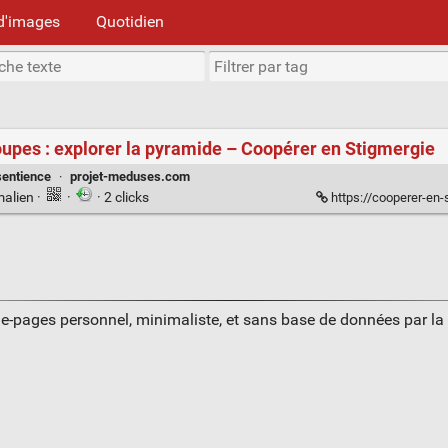
d'images
Quotidien
oupes : explorer la pyramide – Coopérer en Stigmergie
sentience
·
projet-meduses.com
malien
·
·
· 2 clicks
https://cooperer-en-stigmergi
ue-pages personnel, minimaliste, et sans base de données par l