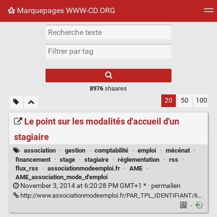
Marquepages WWW-CD.ORG
Nuage de tags
Mur d'images
Quotidien
Flux RS
8976
shaares
20
50
100
Le point sur les modalités d'accueil d'un
stagiaire
association
·
gestion
·
comptabilité
·
emploi
·
mécénat
·
financement
·
stage
·
stagiaire
·
réglementation
·
rss
·
flux_rss
·
associationmodeemploi.fr
·
AME
·
AME_association_mode_d'emploi
November 3, 2014 at 6:20:28 PM GMT+1 * ·
permalien
http://www.associationmodeemploi.fr/PAR_TPL_IDENTIFIANT/64654/TPL_CODE/TPL_ACTURES_FICHE/PROV/RSSRESEAU_SIT_V2AME/PAG_TITLE/Le+point+sur+les+modalit%E9s+d%27accueil+d%27un+stagiaire/2464-a-la-une.htm
·