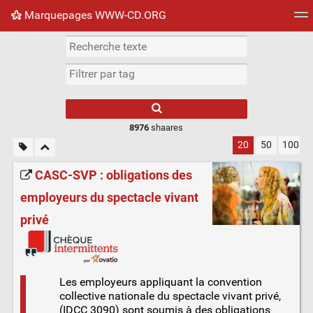
Marquepages WWW-CD.ORG
Nuage de tags
Mur d'images
Quotidien
Flux RS
8976
shaares
20
50
100
CASC-SVP : obligations des
employeurs du spectacle vivant
privé
Les employeurs appliquant la convention
collective nationale du spectacle vivant privé,
(IDCC 3090) sont soumis à des obligations