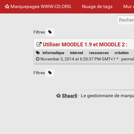
Marquepages WWW-CD.ORG
Nuage de tags
Mur 
Filtres
Utiliser MOODLE 1.9 et MOODLE 2 :
informatique
·
internet
·
ressources
·
création
·
November 3, 2014 at 6:20:37 PM GMT+1 * ·
permal
Filtres
Shaarli
· Le gestionnaire de marq