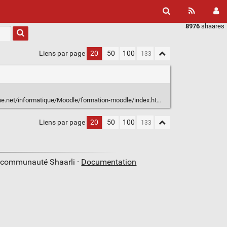
8976
shaares
Liens par page
20
50
100
gne.net/informatique/Moodle/formation-moodle/index.html
Liens par page
20
50
100
a communauté Shaarli ·
Documentation