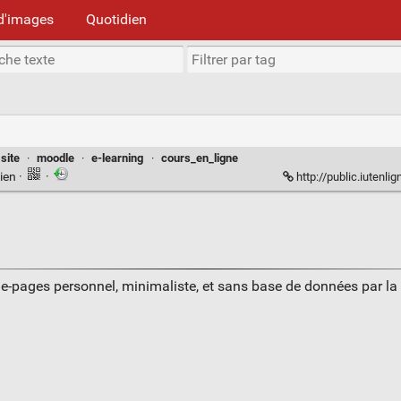
d'images
Quotidien
site
·
moodle
·
e-learning
·
cours_en_ligne
ien
·
·
http://public.iutenli
ue-pages personnel, minimaliste, et sans base de données par l