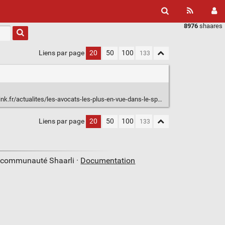
8976
shaares
Liens par page
20
50
100
ctualites/les-avocats-les-plus-en-vue-dans-le-spectacle-vivant-et-la-musique
Liens par page
20
50
100
a communauté Shaarli ·
Documentation