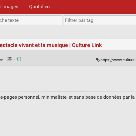
d'images
Quotidien
ectacle vivant et la musique | Culture Link
ien
·
·
https://www.culturelink.fr/a
ue-pages personnel, minimaliste, et sans base de données par l