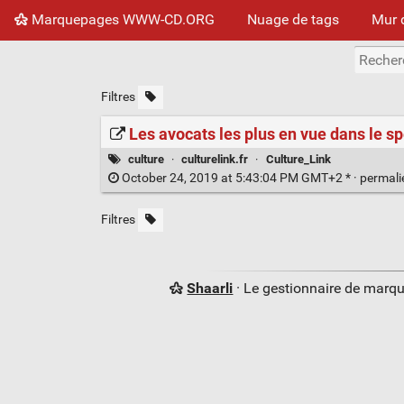
Marquepages WWW-CD.ORG
Nuage de tags
Mur 
Filtres
Les avocats les plus en vue dans le sp
culture
·
culturelink.fr
·
Culture_Link
October 24, 2019 at 5:43:04 PM GMT+2 * ·
permal
Filtres
Shaarli
· Le gestionnaire de marq