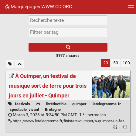
Marquepages WWW-CD.ORG
Nuage de tags
Mur d'images
Quotidien
Flux RS
8977
shaares
20
50
100
À Quimper, un festival de
musique sort de terre pour trois
jours en juillet - Quimper
festivals
·
29
·
lirréductible
·
quimper
·
letelegramme.fr
·
spectacle_vivant
·
Bretagne
March 3, 2023 at 5:24:50 PM GMT+1 * ·
permalien
https://www.letelegramme.fr/finistere/quimper/a-quimper-un-festival-de-musique-sort-de-terre-pour-trois-jours-en-juillet-03-03-2023-13288832.php
·