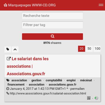
Marquepages WWW-CD.ORG
Nuage de tags
Mur d'images
Quotidien
Flux RS
8976
shaares
20
50
100
Le salariat dans les
associations |
Associations.gouv.fr
association
·
gestion
·
comptabilité
·
emploi
·
mécénat
·
financement
·
association
·
associations.gouv.fr
January 4, 2017 at 1:42:13 PM GMT+1 * ·
permalien
http://www.associations.gouv.fr/salariat-association.html
·