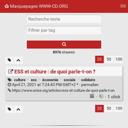
Marquepages WWW-CD.ORG
Nuage de tags
Mur d'images
Quotidien
Flux RS
8976
shaares
20
50
100
ESS et culture : de quoi parle-t-on ?
culture
·
ess
·
économie
·
sociale
·
solidaire
April 21, 2021 at 7:24:43 PM GMT+2 * ·
permalien
https://www.avise.org/articles/ess-et-culture-de-quoi-parle-t-on
·
· 1 click
20
50
100