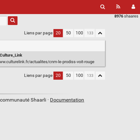
8976
shaares
Liens par page
20
50
100
Culture_Link
ww.culturelink.fr/actualites/cnm-le-prodiss-voit-rouge
Liens par page
20
50
100
a communauté Shaarli ·
Documentation