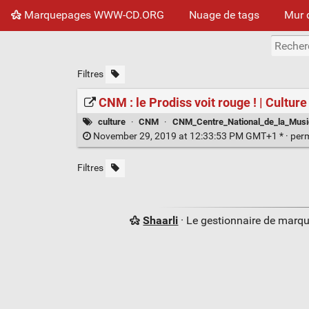
Marquepages WWW-CD.ORG
Nuage de tags
Mur 
Filtres
CNM : le Prodiss voit rouge ! | Culture
culture
·
CNM
·
CNM_Centre_National_de_la_Musi
November 29, 2019 at 12:33:53 PM GMT+1 * ·
per
Filtres
Shaarli
· Le gestionnaire de marq