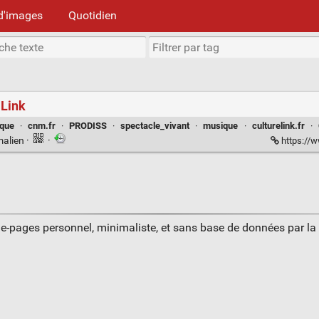
d'images
Quotidien
 Link
que
·
cnm.fr
·
PRODISS
·
spectacle_vivant
·
musique
·
culturelink.fr
·
malien
·
·
https://w
ue-pages personnel, minimaliste, et sans base de données par l