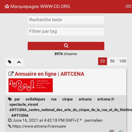
Marquepages WWW-CD.ORG
Nuage de tags
Mur d'images
Quotidien
Flux RS
8976
shaares
20
50
100
Annuaire en ligne | ARTCENA
par
·
esthétiques
·
rue
·
cirque
·
artcena
·
artcena.fr
·
spectacle_vivant
·
ARTCENA_centre_national_des_arts_du_cirque_de_la_rue_et_du_théâtre
·
ARTCENA
June 16, 2021 at 4:42:18 PM GMT+2 * ·
permalien
https://www.artcena.fr/annuaire