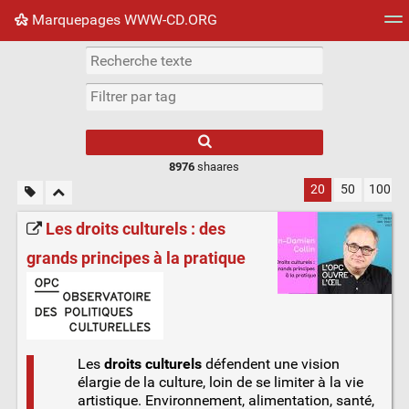
Marquepages WWW-CD.ORG
Nuage de tags
Mur d'images
Quotidien
Flux RS
8976
shaares
20
50
100
Les droits culturels : des
grands principes à la pratique
Les
droits culturels
défendent une vision
élargie de la culture, loin de se limiter à la vie
artistique. Environnement, alimentation, santé,