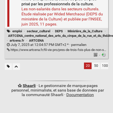
prisé par les professionnels de la culture.
Les non-salariés dans les secteurs culturels.
Étude réalisée par Wided Merchaoui (DEPS du
ministère de la Culture) et publiée par l’INSEE,
juin 2025, 11 pages.
emploi
·
secteur_culturel
·
DEPS
·
Ministère_de_la_Culture
·
ARTCENA_centre_national_des_arts_du_cirque_de_la_rue_et_du_théâtre
·
artcena.fr
·
ARTCENA
July 7, 2025 at 12:04:57 PM GMT+2 * ·
permalien
https://www.artcena.fr/fil-vie-pro/pres-de-trois-fois-plus-de-non-salaries-dans-les-secteurs-culturels-en-lespace-de-15
·
20
50
100
Shaarli
· Le gestionnaire de marque-pages
personnel, minimaliste, et sans base de données par
la communauté Shaarli ·
Documentation