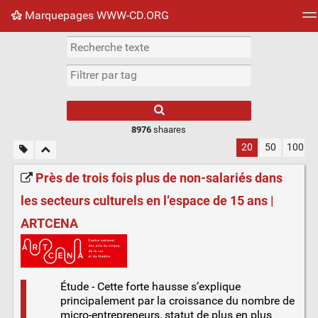
Marquepages WWW-CD.ORG
Nuage de tags
Mur d'images
Quotidien
Flux RS
8976
shaares
20
50
100
Près de trois fois plus de non-salariés dans
les secteurs culturels en l’espace de 15 ans |
ARTCENA
Étude - Cette forte hausse s’explique
principalement par la croissance du nombre de
micro-entrepreneurs, statut de plus en plus