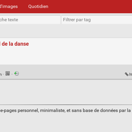
d'images
Quotidien
l de la danse
en
·
·
h
ue-pages personnel, minimaliste, et sans base de données par l