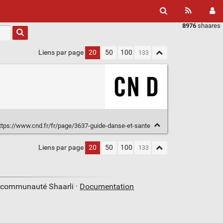
8976
shaares
Liens par page
20
50
100
ttps://www.cnd.fr/fr/page/3637-guide-danse-et-sante
Liens par page
20
50
100
a communauté Shaarli ·
Documentation