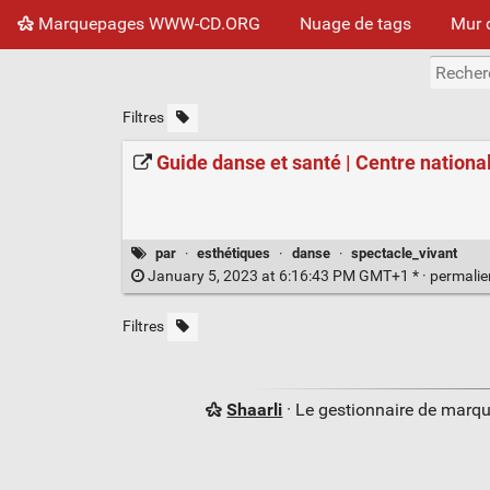
Marquepages WWW-CD.ORG
Nuage de tags
Mur 
Filtres
Guide danse et santé | Centre nationa
par
·
esthétiques
·
danse
·
spectacle_vivant
January 5, 2023 at 6:16:43 PM GMT+1 * ·
permali
Filtres
Shaarli
· Le gestionnaire de marq