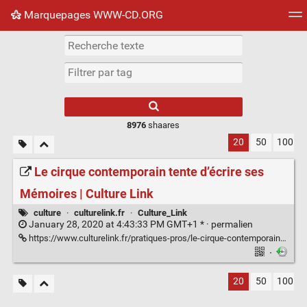
Marquepages WWW-CD.ORG
Nuage de tags
Mur d'images
Quotidien
Flux RS
8976
shaares
20
50
100
Le cirque contemporain tente d’écrire ses
Mémoires | Culture Link
culture
·
culturelink.fr
·
Culture_Link
January 28, 2020 at 4:43:33 PM GMT+1 * ·
permalien
https://www.culturelink.fr/pratiques-pros/le-cirque-contemporain-tente-decrire-ses-memoires
·
20
50
100