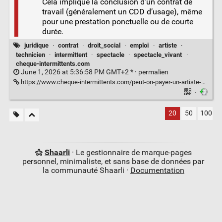
Cela implique la conclusion d’un contrat de
travail (généralement un CDD d’usage), même
pour une prestation ponctuelle ou de courte
durée.
juridique
·
contrat
·
droit_social
·
emploi
·
artiste
·
technicien
·
intermittent
·
spectacle
·
spectacle_vivant
·
cheque-intermittents.com
June 1, 2026 at 5:36:58 PM GMT+2 * ·
permalien
https://www.cheque-intermittents.com/peut-on-payer-un-artiste-sans-contrat/
·
20
50
100
Shaarli
· Le gestionnaire de marque-pages
personnel, minimaliste, et sans base de données par
la communauté Shaarli ·
Documentation