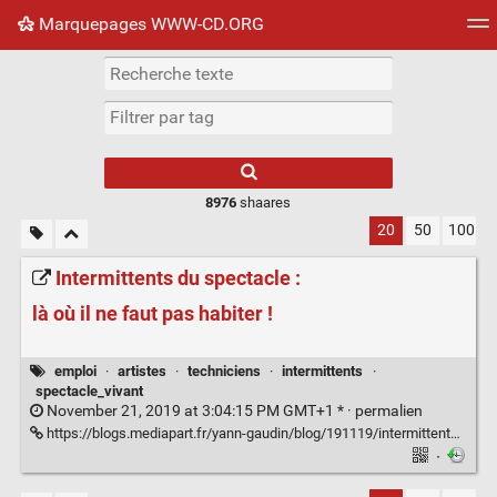
Marquepages WWW-CD.ORG
Nuage de tags
Mur d'images
Quotidien
Flux RS
8976
shaares
20
50
100
Intermittents du spectacle :
là où il ne faut pas habiter !
emploi
·
artistes
·
techniciens
·
intermittents
·
spectacle_vivant
November 21, 2019 at 3:04:15 PM GMT+1 * ·
permalien
https://blogs.mediapart.fr/yann-gaudin/blog/191119/intermittents-du-spectacle-la-ou-il-ne-faut-pas-habiter
·