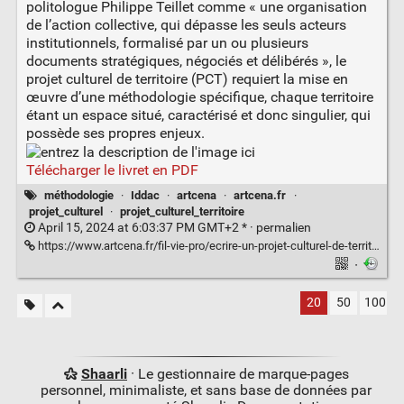
politologue Philippe Teillet comme « une organisation
de l’action collective, qui dépasse les seuls acteurs
institutionnels, formalisé par un ou plusieurs
documents stratégiques, négociés et délibérés », le
projet culturel de territoire (PCT) requiert la mise en
œuvre d’une méthodologie spécifique, chaque territoire
étant un espace situé, caractérisé et donc singulier, qui
possède ses propres enjeux.
Télécharger le livret en PDF
méthodologie
·
Iddac
·
artcena
·
artcena.fr
·
projet_culturel
·
projet_culturel_territoire
April 15, 2024 at 6:03:37 PM GMT+2 * ·
permalien
https://www.artcena.fr/fil-vie-pro/ecrire-un-projet-culturel-de-territoire
·
20
50
100
Shaarli
· Le gestionnaire de marque-pages
personnel, minimaliste, et sans base de données par