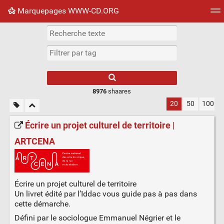
Marquepages WWW-CD.ORG
Nuage de tags
Mur d'images
Quotidien
Flux RS
8976
shaares
20
50
100
Écrire un projet culturel de territoire |
ARTCENA
Écrire un projet culturel de territoire
Un livret édité par l’Iddac vous guide pas à pas dans
cette démarche.
Défini par le sociologue Emmanuel Négrier et le