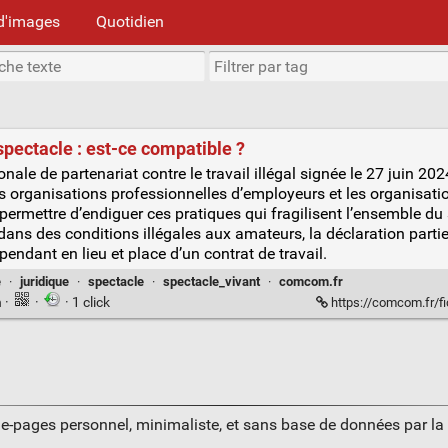
d'images
Quotidien
spectacle : est-ce compatible ?
nale de partenariat contre le travail illégal signée le 27 juin 20
les organisations professionnelles d’employeurs et les organisati
permettre d’endiguer ces pratiques qui fragilisent l’ensemble du 
dans des conditions illégales aux amateurs, la déclaration partie
épendant en lieu et place d’un contrat de travail.
e
·
juridique
·
spectacle
·
spectacle_vivant
·
comcom.fr
n
·
·
· 1 click
https://comcom.fr/fiche/micr
ue-pages personnel, minimaliste, et sans base de données par l