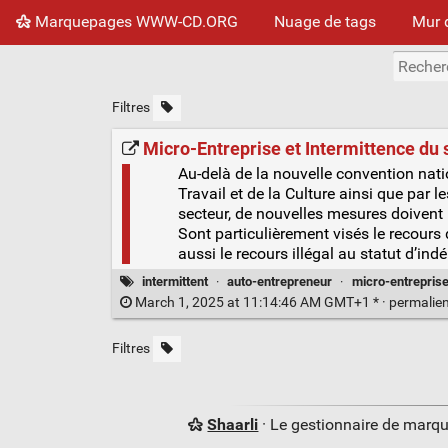
Marquepages WWW-CD.ORG
Nuage de tags
Mur 
Filtres
Micro-Entreprise et Intermittence du 
Au-delà de la nouvelle convention natio
Travail et de la Culture ainsi que par 
secteur, de nouvelles mesures doivent 
Sont particulièrement visés le recours 
aussi le recours illégal au statut d’ind
intermittent
·
auto-entrepreneur
·
micro-entrepris
March 1, 2025 at 11:14:46 AM GMT+1 * ·
permalie
Filtres
Shaarli
· Le gestionnaire de marq