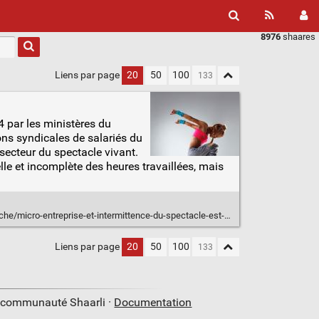
8976
shaares
Liens par page
20
50
100
24 par les ministères du
ons syndicales de salariés du
secteur du spectacle vivant.
lle et incomplète des heures travaillées, mais
o-entreprise-et-intermittence-du-spectacle-est-ce-compatible-ou-cumulable/
Liens par page
20
50
100
a communauté Shaarli ·
Documentation