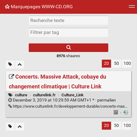
Marquepages WWW-CD.ORG
Nuage de tags
Mur d'images
Quotidien
Flux RS
8976
shaares
20
50
100
Concerts. Massive Attack, cobaye du
changement climatique | Culture Link
culture
·
culturelink.fr
·
Culture_Link
December 3, 2019 at 10:29:59 AM GMT+1 * ·
permalien
https://www.culturelink.fr/developpement-durable/concerts-massive-attack-cobaye-du-changement-climatique
·
20
50
100