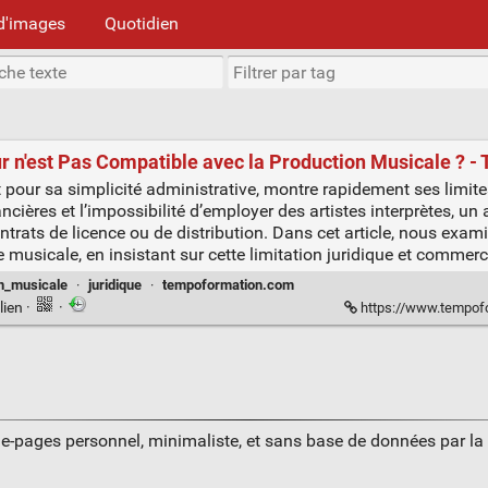
d'images
Quotidien
ur n'est Pas Compatible avec la Production Musicale ? 
nt pour sa simplicité administrative, montre rapidement ses limit
cières et l’impossibilité d’employer des artistes interprètes, un 
ontrats de licence ou de distribution. Dans cet article, nous exam
e musicale, en insistant sur cette limitation juridique et commerc
n_musicale
·
juridique
·
tempoformation.com
lien
·
·
https://www.tempoformation.com/2024
ue-pages personnel, minimaliste, et sans base de données par l