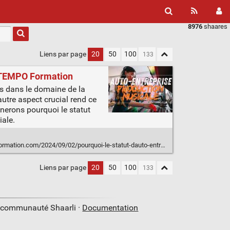
8976
shaares
Liens par page
20
50
100
- TEMPO Formation
es dans le domaine de la
autre aspect crucial rend ce
inerons pourquoi le statut
iale.
/09/02/pourquoi-le-statut-dauto-entrepreneur-nest-pas-compatible-avec-la-production-musicale/
Liens par page
20
50
100
a communauté Shaarli ·
Documentation