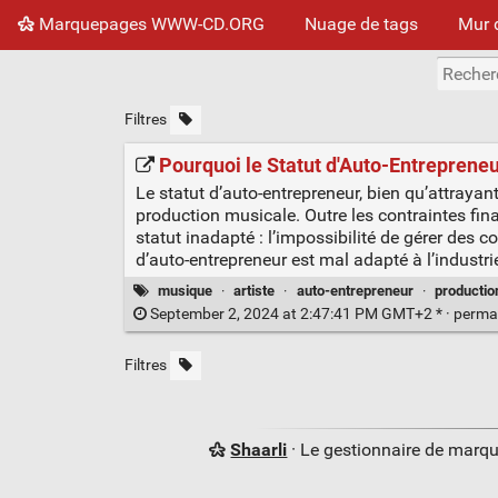
Marquepages WWW-CD.ORG
Nuage de tags
Mur 
Filtres
Pourquoi le Statut d'Auto-Entreprene
Le statut d’auto-entrepreneur, bien qu’attraya
production musicale. Outre les contraintes finan
statut inadapté : l’impossibilité de gérer des c
d’auto-entrepreneur est mal adapté à l’industri
musique
·
artiste
·
auto-entrepreneur
·
productio
September 2, 2024 at 2:47:41 PM GMT+2 * ·
perma
Filtres
Shaarli
· Le gestionnaire de marq