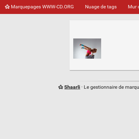
Marquepages WWW-CD.ORG
Nuage de tags
Mur 
Shaarli
· Le gestionnaire de marq