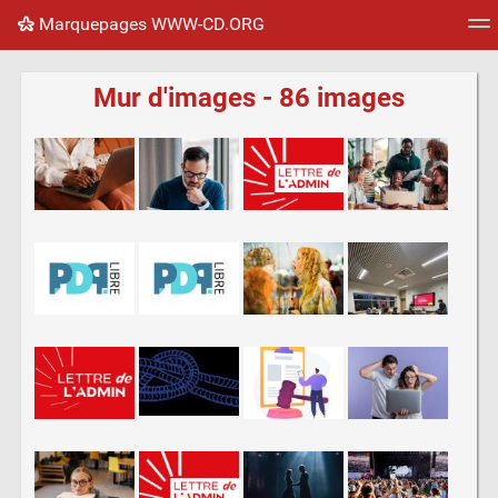
Marquepages WWW-CD.ORG
Nuage de tags
Mur d'images
Quotidien
Flux RS
Mur d'images - 86 images