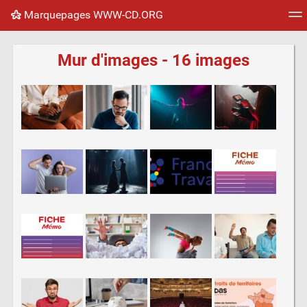
Marquepages WWW-CD.ORG
Nuage de tags
Mur d'images
Quotidien
Flux RS
Mur d'images - 16 images