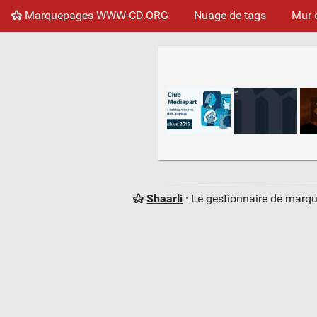
Marquepages WWW-CD.ORG
Nuage de tags
Mur 
Shaarli
· Le gestionnaire de marq