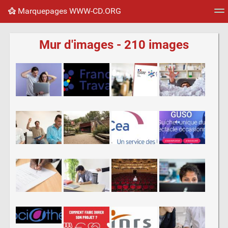
Marquepages WWW-CD.ORG
Nuage de tags
Mur d'images
Quotidien
Flux RS
Mur d'images - 210 images