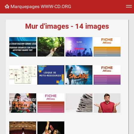
Marquepages WWW-CD.ORG
Nuage de tags
Mur d'images
Quotidien
Flux RS
Mur d'images - 14 images