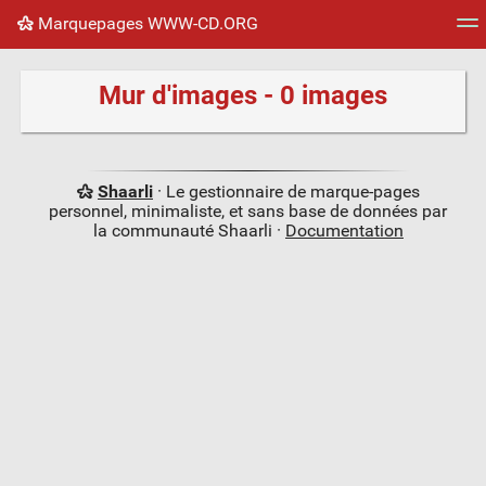
Marquepages WWW-CD.ORG
Nuage de tags
Mur d'images
Quotidien
Flux RS
Mur d'images - 0 images
Shaarli
· Le gestionnaire de marque-pages
personnel, minimaliste, et sans base de données par
la communauté Shaarli ·
Documentation