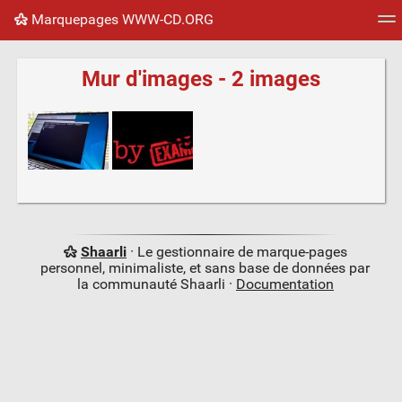
Marquepages WWW-CD.ORG
Nuage de tags
Mur d'images
Quotidien
Flux RS
Mur d'images - 2 images
Shaarli
· Le gestionnaire de marque-pages
personnel, minimaliste, et sans base de données par
la communauté Shaarli ·
Documentation