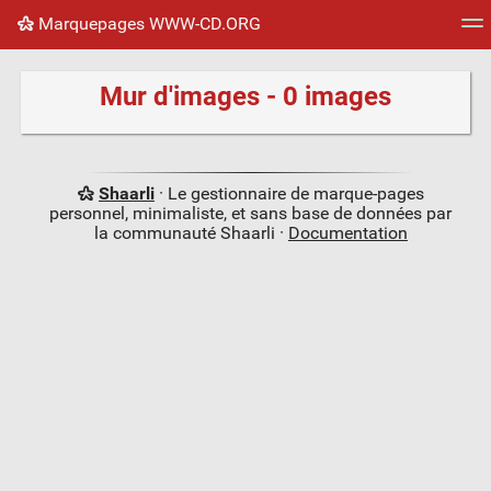
Marquepages WWW-CD.ORG
Nuage de tags
Mur d'images
Quotidien
Flux RS
Mur d'images - 0 images
Shaarli
· Le gestionnaire de marque-pages
personnel, minimaliste, et sans base de données par
la communauté Shaarli ·
Documentation