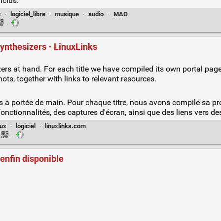
nclus.
x
·
logiciel_libre
·
musique
·
audio
·
MAO
·
ynthesizers - LinuxLinks
ers at hand. For each title we have compiled its own portal page, 
ots, together with links to relevant resources.
ls à portée de main. Pour chaque titre, nous avons compilé sa pr
nctionnalités, des captures d'écran, ainsi que des liens vers de
nux
·
logiciel
·
linuxlinks.com
·
 enfin disponible