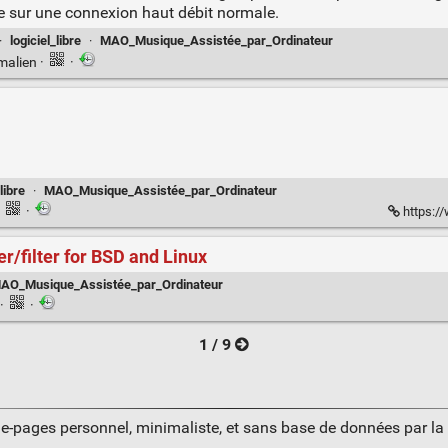
ce sur une connexion haut débit normale.
·
logiciel_libre
·
MAO_Musique_Assistée_par_Ordinateur
malien
·
·
libre
·
MAO_Musique_Assistée_par_Ordinateur
·
·
https:/
/filter for BSD and Linux
AO_Musique_Assistée_par_Ordinateur
·
·
1 / 9
ue-pages personnel, minimaliste, et sans base de données par l