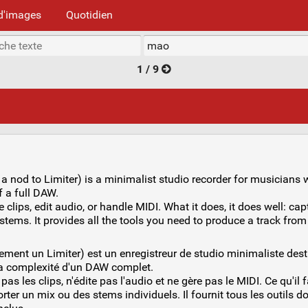
d'images
Quotidien
1 / 9
a nod to Limiter) is a minimalist studio recorder for musicians 
 a full DAW.
 clips, edit audio, or handle MIDI. What it does, it does well: c
 stems. It provides all the tools you need to produce a track from 
ment un Limiter) est un enregistreur de studio minimaliste dest
la complexité d'un DAW complet.
s les clips, n'édite pas l'audio et ne gère pas le MIDI. Ce qu'il fa
rter un mix ou des stems individuels. Il fournit tous les outils 