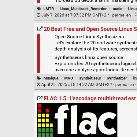
morceau du début à la fin, mastering i
LMTR
·
Linux_Multitrack_Recorder
·
audio
·
Linu
July 7, 2026 at 7:07:32 PM GMT+2 * ·
permalien
·
20 Best Free and Open Source Linux S
Open Source Linux Synthesizers
Let’s explore the 20 software synthesiz
depth analysis of its features, screensh
Synthétiseurs linux open source
Explorons les 20 synthétiseurs logicie
avec une analyse approfondie de ses fo
Musique
·
MAO
·
synthétiseur
·
synthetizer
·
li
April 25, 2025 at 8:14:32 AM GMT+2 * ·
permalien
·
FLAC 1.5 : l’encodage multithread est