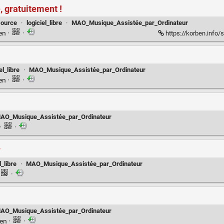
, gratuitement !
source
·
logiciel_libre
·
MAO_Musique_Assistée_par_Ordinateur
ien
·
·
https://korben.info/son
el_libre
·
MAO_Musique_Assistée_par_Ordinateur
ien
·
·
AO_Musique_Assistée_par_Ordinateur
·
·
r
l_libre
·
MAO_Musique_Assistée_par_Ordinateur
·
AO_Musique_Assistée_par_Ordinateur
ien
·
·