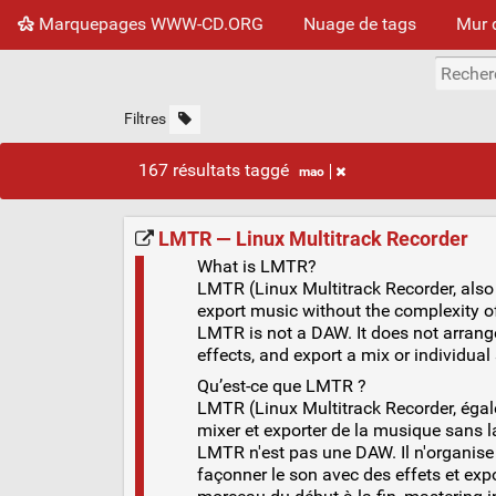
Marquepages WWW-CD.ORG
Nuage de tags
Mur 
Filtres
167 résultats taggé
mao
LMTR — Linux Multitrack Recorder
What is LMTR?
LMTR (Linux Multitrack Recorder, also 
export music without the complexity of
LMTR is not a DAW. It does not arrange
effects, and export a mix or individual
Qu’est-ce que LMTR ?
LMTR (Linux Multitrack Recorder, égale
mixer et exporter de la musique sans 
LMTR n'est pas une DAW. Il n'organise pa
façonner le son avec des effets et expo