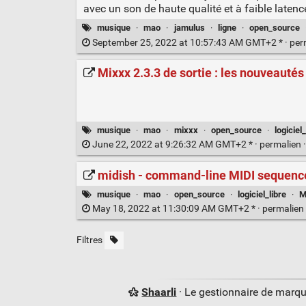
avec un son de haute qualité et à faible laten
musique
·
mao
·
jamulus
·
ligne
·
open_source
September 25, 2022 at 10:57:43 AM GMT+2 * ·
per
Mixxx 2.3.3 de sortie : les nouveautés
musique
·
mao
·
mixxx
·
open_source
·
logiciel_
June 22, 2022 at 9:26:32 AM GMT+2 * ·
permalien
midish - command-line MIDI sequencer
musique
·
mao
·
open_source
·
logiciel_libre
·
M
May 18, 2022 at 11:30:09 AM GMT+2 * ·
permalien
Filtres
Shaarli
· Le gestionnaire de marq