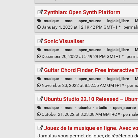
Zynthian: Open Synth Platform
musique
·
mao
·
open_source
·
logiciel_libre
·
M
January 4, 2023 at 12:19:42 PM GMT+1 * ·
permal
Sonic Visualiser
musique
·
mao
·
open_source
·
logiciel_libre
·
M
December 20, 2022 at 5:49:29 PM GMT+1 * ·
perma
Guitar Chord Finder, Free Interactive 
musique
·
mao
·
open_source
·
logiciel_libre
·
M
November 23, 2022 at 8:52:55 AM GMT+1 * ·
perm
Ubuntu Studio 22.10 Released – Ubun
musique
·
mao
·
ubuntu
·
studio
·
open_source
October 21, 2022 at 8:23:08 AM GMT+2 * ·
permal
Jouez de la musique en ligne. Avec vo
Jamulus vous permet de jouer, de répéter ou d