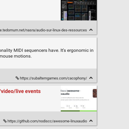
te.tedomum.net/nasra/audio-sur-linux-des-ressources
onality MIDI sequencers have. It's ergonomic in
d mouse motions.
https://subalterngames.com/cacophony/
/video/live events
https://github.com/nodiscc/awesome-linuxaudio