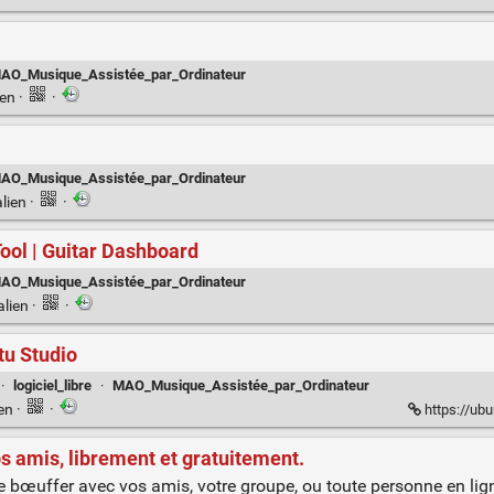
AO_Musique_Assistée_par_Ordinateur
ien
·
·
AO_Musique_Assistée_par_Ordinateur
lien
·
·
Tool | Guitar Dashboard
AO_Musique_Assistée_par_Ordinateur
alien
·
·
tu Studio
·
logiciel_libre
·
MAO_Musique_Assistée_par_Ordinateur
ien
·
·
https://ubu
s amis, librement et gratuitement.
e bœuffer avec vos amis, votre groupe, ou toute personne en li