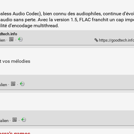
sless Audio Codec), bien connu des audiophiles, continue d’évo
udio sans perte. Avec la version 1.5, FLAC franchit un cap impo
lité d’encodage multithread.
dtech.info
ien
·
·
https://goodtech.inf
t vos mélodies
lien
·
·
alien
·
·