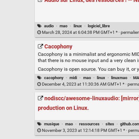
Audio sur Linux, des ressources ! — 
audio
·
mao
·
linux
·
logiciel_libre
March 28, 2024 at 6:04:38 PM GMT+1 * ·
permalie
Cacophony
Cacophony is a minimalist and ergonomic MIDI s
that there is no mouse input and a very clean
Cacophony is open source. You can buy it, or y
cacophony
·
midi
·
mao
·
linux
·
linuxmao
·
MA
December 4, 2023 at 11:30:36 AM GMT+1 * ·
perma
nodiscc/awesome-linuxaudio: [mirror] 
production on Linux.
musique
·
mao
·
ressources
·
sites
·
github.co
November 3, 2023 at 12:14:18 PM GMT+1 * ·
perm