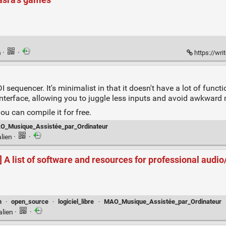
Nasra's games
n
·
·
https://wri
equencer. It's minimalist in that it doesn't have a lot of functi
 interface, allowing you to juggle less inputs and avoid awkwar
ou can compile it for free.
O_Musique_Assistée_par_Ordinateur
lien
·
·
A list of software and resources for professional audio
m
·
open_source
·
logiciel_libre
·
MAO_Musique_Assistée_par_Ordinateur
alien
·
·