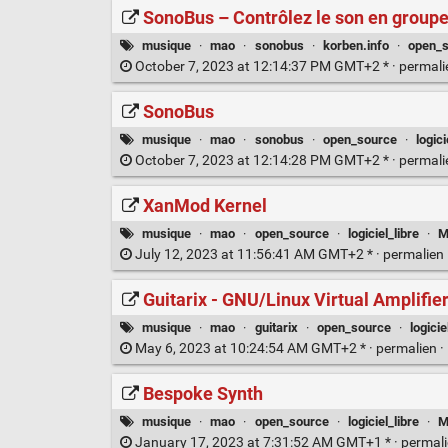
SonoBus – Contrôlez le son en groupe
musique
·
mao
·
sonobus
·
korben.info
·
open_
October 7, 2023 at 12:14:37 PM GMT+2 * ·
permal
SonoBus
musique
·
mao
·
sonobus
·
open_source
·
logici
October 7, 2023 at 12:14:28 PM GMT+2 * ·
permal
XanMod Kernel
musique
·
mao
·
open_source
·
logiciel_libre
·
M
July 12, 2023 at 11:56:41 AM GMT+2 * ·
permalien
Guitarix - GNU/Linux Virtual Amplifie
musique
·
mao
·
guitarix
·
open_source
·
logicie
May 6, 2023 at 10:24:54 AM GMT+2 * ·
permalien
·
Bespoke Synth
musique
·
mao
·
open_source
·
logiciel_libre
·
M
January 17, 2023 at 7:31:52 AM GMT+1 * ·
permal