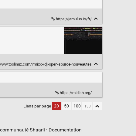
https://jamulus.io/fr/
/www.toolinux.com/?mixxx-dj-open-source-nouveautes
https://midish.org/
Liens par page
20
50
100
a communauté Shaarli ·
Documentation