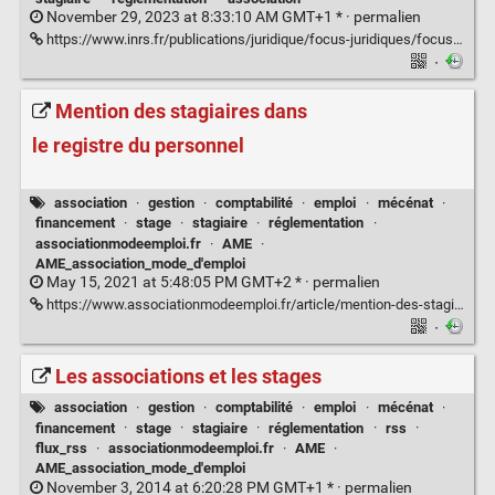
November 29, 2023 at 8:33:10 AM GMT+1 * ·
permalien
https://www.inrs.fr/publications/juridique/focus-juridiques/focus-accueil-stagiaires.html#:~:text=Par%20ailleurs%2C%20un%20stage%20n,saisonnier%20ou%20remplacer%20un%20salari%C3%A9
·
Mention des stagiaires dans
le registre du personnel
association
·
gestion
·
comptabilité
·
emploi
·
mécénat
·
financement
·
stage
·
stagiaire
·
réglementation
·
associationmodeemploi.fr
·
AME
·
AME_association_mode_d'emploi
May 15, 2021 at 5:48:05 PM GMT+2 * ·
permalien
https://www.associationmodeemploi.fr/article/mention-des-stagiaires-dans-le-registre-du-personnel.69440
·
Les associations et les stages
association
·
gestion
·
comptabilité
·
emploi
·
mécénat
·
financement
·
stage
·
stagiaire
·
réglementation
·
rss
·
flux_rss
·
associationmodeemploi.fr
·
AME
·
AME_association_mode_d'emploi
November 3, 2014 at 6:20:28 PM GMT+1 * ·
permalien