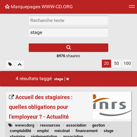
Marquepages WWW-CD.ORG
Nuage de tags
Mur d'images
Quotidien
Flux RS
8976
shaares
20
50
100
4 résultats taggé
stage
Accueil des stagiaires :
quelles obligations pour
l’employeur ? - Actualité
wwwcdorg
·
ressources
·
association
·
gestion
·
comptabilité
·
emploi
·
mécénat
·
financement
·
stage
·
stagiaire
·
réglementation
·
association