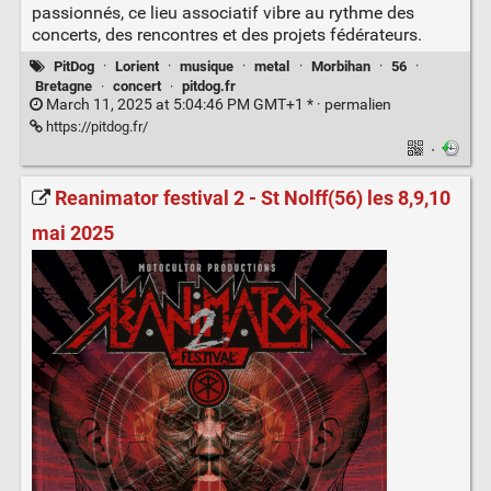
passionnés, ce lieu associatif vibre au rythme des
concerts, des rencontres et des projets fédérateurs.
PitDog
·
Lorient
·
musique
·
metal
·
Morbihan
·
56
·
Bretagne
·
concert
·
pitdog.fr
March 11, 2025 at 5:04:46 PM GMT+1 * ·
permalien
https://pitdog.fr/
·
Reanimator festival 2 - St Nolff(56) les 8,9,10
mai 2025