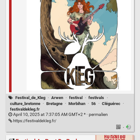
Festival_de_Kleg
·
Arwen
·
festival
·
festivals
·
culture_bretonne
·
Bretagne
·
Morbihan
·
56
·
Cléguérec
·
festivaldekleg.fr
April 10, 2025 at 7:37:05 AM GMT+2 * ·
permalien
https://festivaldekleg.fr/
·