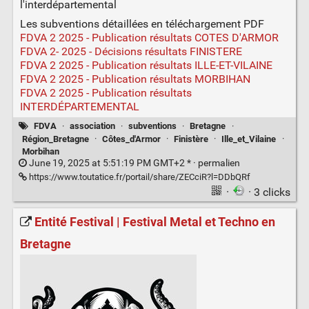
l'interdépartemental
Les subventions détaillées en téléchargement PDF
FDVA 2 2025 - Publication résultats COTES D'ARMOR
FDVA 2- 2025 - Décisions résultats FINISTERE
FDVA 2 2025 - Publication résultats ILLE-ET-VILAINE
FDVA 2 2025 - Publication résultats MORBIHAN
FDVA 2 2025 - Publication résultats
INTERDÉPARTEMENTAL
FDVA
·
association
·
subventions
·
Bretagne
·
Région_Bretagne
·
Côtes_d'Armor
·
Finistère
·
Ille_et_Vilaine
·
Morbihan
June 19, 2025 at 5:51:19 PM GMT+2 * ·
permalien
https://www.toutatice.fr/portail/share/ZECciR?l=DDbQRf
·
· 3 clicks
Entité Festival | Festival Metal et Techno en
Bretagne