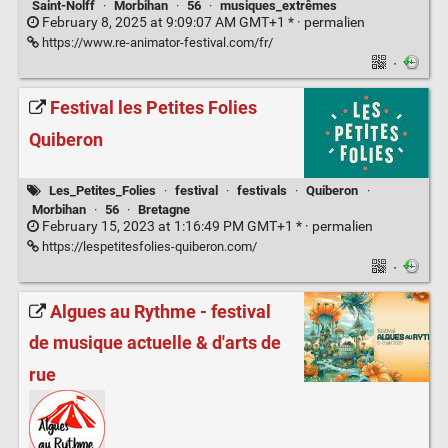
Saint-Nolff
·
Morbihan
·
56
·
musiques_extrêmes
February 8, 2025 at 9:09:07 AM GMT+1 * ·
permalien
https://www.re-animator-festival.com/fr/
·
Festival les Petites Folies
Quiberon
Les_Petites_Folies
·
festival
·
festivals
·
Quiberon
·
Morbihan
·
56
·
Bretagne
February 15, 2023 at 1:16:49 PM GMT+1 * ·
permalien
https://lespetitesfolies-quiberon.com/
·
Algues au Rythme - festival
de musique actuelle & d'arts de
rue