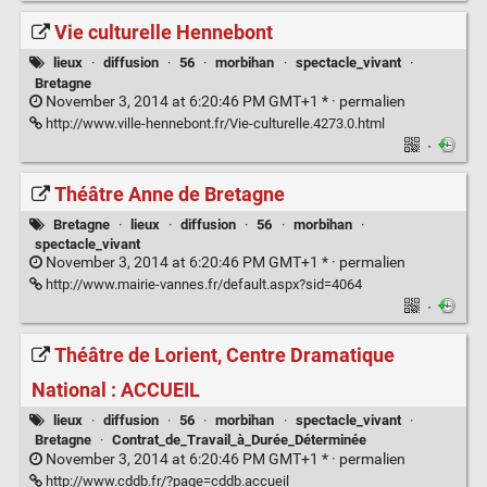
Vie culturelle Hennebont
lieux
·
diffusion
·
56
·
morbihan
·
spectacle_vivant
·
Bretagne
November 3, 2014 at 6:20:46 PM GMT+1 * ·
permalien
http://www.ville-hennebont.fr/Vie-culturelle.4273.0.html
·
Théâtre Anne de Bretagne
Bretagne
·
lieux
·
diffusion
·
56
·
morbihan
·
spectacle_vivant
November 3, 2014 at 6:20:46 PM GMT+1 * ·
permalien
http://www.mairie-vannes.fr/default.aspx?sid=4064
·
Théâtre de Lorient, Centre Dramatique
National : ACCUEIL
lieux
·
diffusion
·
56
·
morbihan
·
spectacle_vivant
·
Bretagne
·
Contrat_de_Travail_à_Durée_Déterminée
November 3, 2014 at 6:20:46 PM GMT+1 * ·
permalien
http://www.cddb.fr/?page=cddb.accueil