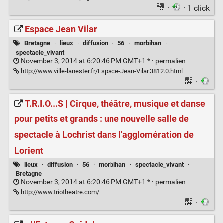
·
· 1 click
Espace Jean Vilar
Bretagne
·
lieux
·
diffusion
·
56
·
morbihan
·
spectacle_vivant
November 3, 2014 at 6:20:46 PM GMT+1 * ·
permalien
http://www.ville-lanester.fr/Espace-Jean-Vilar.3812.0.html
·
T.R.I.O...S | Cirque, théâtre, musique et danse
pour petits et grands : une nouvelle salle de
spectacle à Lochrist dans l'agglomération de
Lorient
lieux
·
diffusion
·
56
·
morbihan
·
spectacle_vivant
·
Bretagne
November 3, 2014 at 6:20:46 PM GMT+1 * ·
permalien
http://www.triotheatre.com/
·