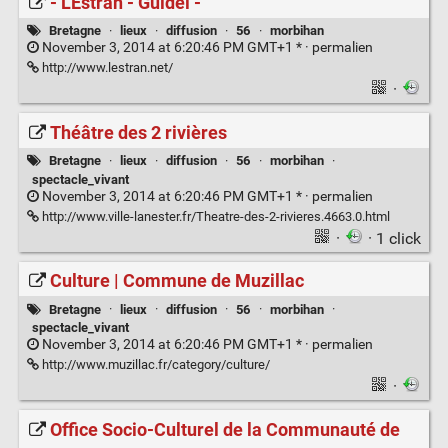
- L'Estran - Guidel -
Bretagne
·
lieux
·
diffusion
·
56
·
morbihan
November 3, 2014 at 6:20:46 PM GMT+1 * ·
permalien
http://www.lestran.net/
·
Théâtre des 2 rivières
Bretagne
·
lieux
·
diffusion
·
56
·
morbihan
·
spectacle_vivant
November 3, 2014 at 6:20:46 PM GMT+1 * ·
permalien
http://www.ville-lanester.fr/Theatre-des-2-rivieres.4663.0.html
·
· 1 click
Culture | Commune de Muzillac
Bretagne
·
lieux
·
diffusion
·
56
·
morbihan
·
spectacle_vivant
November 3, 2014 at 6:20:46 PM GMT+1 * ·
permalien
http://www.muzillac.fr/category/culture/
·
Office Socio-Culturel de la Communauté de