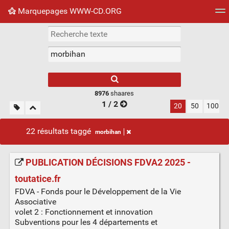
Marquepages WWW-CD.ORG
Nuage de tags
Mur d'images
Quotidien
Flux RS
8976
shaares
1 / 2
20
50
100
22 résultats taggé
morbihan
PUBLICATION DÉCISIONS FDVA2 2025 -
toutatice.fr
FDVA - Fonds pour le Développement de la Vie
Associative
volet 2 : Fonctionnement et innovation
Subventions pour les 4 départements et