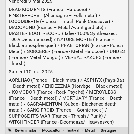
Vendredi 9 mai 2025 :
DEAD MOMENTS (France - Hardcore) /
FINSTERFORST (Allemagne – Folk metal) /
LOCOMUERTE (France - Thrash Punk Crossover) /
MAGOYOND (France – Metal Avant-gardiste) /
MASTER BOOT RECORD (Italie - 100% Synthesized.
100% Dehumanized) / NATURE MORTE ( France –
Black atmosphérique ) / PRAETORIAN (France - Punch
Metal) / SORCERER (France - Metal Hardcore) / ÜNDES
( France - Metal Mongol) / VERBAL RAZORS (France -
Thrash)
Samedi 10 mai 2025 :
AORLHAC (France – Black metal) / ASPHYX (Pays-Bas
– Death metal) / ENDEZZMA (Norvège – Black metal)
/ KOMODOR (France - Rock Psyché) / MERCYLESS
(France – Death metal) / MORTUARY (France – Death
metal) / SACRAMENTUM (Suède - Blackened death
metal) / SANG FROID (France – Gothic rock ) /
SUPPOSE IT’S WAR (France - Thrash / Punk) /
WITCHFINDER (France - Doomgaze/ Heavypsych)
Re-Animator
·
Motocultor
·
festival
·
Metal
·
Bretagne
·