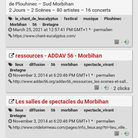
de Plouhinec – Sud Morbihan
2 Jours – 2 Scènes – 80 artistes – 16 concerts
le_chant_de_leucalyptus
·
festival
·
musique
·
Plouhinec
·
Morbihan
·
56
·
Bretagne
March 25, 2021 at 12:57:41 PM GMT+1 * ·
permalien
https://www.chant-eucalyptus.com/
·
ressources - ADDAV 56 - Morbihan
lieux
·
diffusion
·
56
·
morbihan
·
spectacle_vivant
·
Bretagne
November 3, 2014 at 6:20:46 PM GMT+1 * ·
permalien
http://www.addav56.org/addav56_ressources_les-scenes-et-salles.htm
·
· 2 clicks
Les salles de spectacles du Morbihan
lieux
·
diffusion
·
56
·
morbihan
·
spectacle_vivant
·
Bretagne
November 3, 2014 at 6:20:46 PM GMT+1 * ·
permalien
http://www.cridelormeau.com/pages/info_lieux.asp?tri=lieu_ville&region=56
·