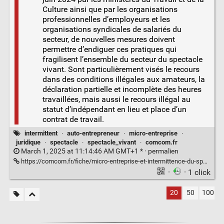
Culture ainsi que par les organisations
professionnelles d’employeurs et les
organisations syndicales de salariés du
secteur, de nouvelles mesures doivent
permettre d’endiguer ces pratiques qui
fragilisent l’ensemble du secteur du spectacle
vivant. Sont particulièrement visés le recours
dans des conditions illégales aux amateurs, la
déclaration partielle et incomplète des heures
travaillées, mais aussi le recours illégal au
statut d’indépendant en lieu et place d’un
contrat de travail.
intermittent
·
auto-entrepreneur
·
micro-entreprise
·
juridique
·
spectacle
·
spectacle_vivant
·
comcom.fr
March 1, 2025 at 11:14:46 AM GMT+1 * ·
permalien
https://comcom.fr/fiche/micro-entreprise-et-intermittence-du-spectacle-est-ce-compatible-ou-cumulable/
·
· 1 click
20
50
100