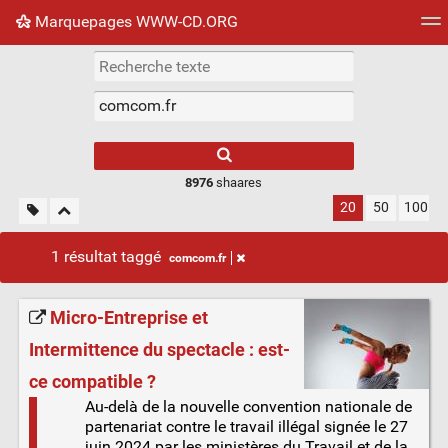
Marquepages WWW-CD.ORG
Nuage de tags
Mur d'images
Quotidien
Flux RS
8976
shaares
20
50
100
1 résultat taggé
comcom.fr
Micro-Entreprise et
Intermittence du spectacle : est-
ce compatible ?
Au-delà de la nouvelle convention nationale de
partenariat contre le travail illégal signée le 27
juin 2024 par les ministères du Travail et de la