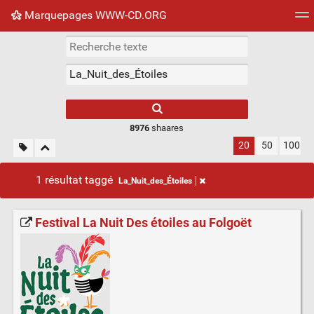
Marquepages WWW-CD.ORG
Nuage de tags
Mur d'images
Quotidien
Flux RS
8976
shaares
20
50
100
1 résultat taggé
La_Nuit_des_Étoiles
Festival La Nuit Des étoiles au Folgoët