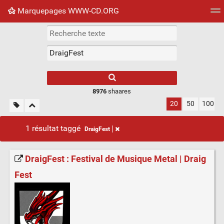
Marquepages WWW-CD.ORG
Nuage de tags
Mur d'images
Quotidien
Flux RS
8976
shaares
20
50
100
1 résultat taggé
DraigFest
DraigFest : Festival de Musique Metal | Draig
Fest