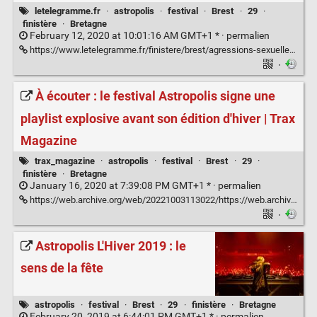
letelegramme.fr
·
astropolis
·
festival
·
Brest
·
29
·
finistère
·
Bretagne
February 12, 2020 at 10:01:16 AM GMT+1 * ·
permalien
https://www.letelegramme.fr/finistere/brest/agressions-sexuelles-astropolis-veut-que-les-femmes-se-sentent-en-securite-en-festival-11-02-2020-12500854.php?share_auth=5ad3ffc6cf87ec659f31edb5c280a6dc
·
À écouter : le festival Astropolis signe une
playlist explosive avant son édition d'hiver | Trax
Magazine
trax_magazine
·
astropolis
·
festival
·
Brest
·
29
·
finistère
·
Bretagne
January 16, 2020 at 7:39:08 PM GMT+1 * ·
permalien
https://web.archive.org/web/20221003113022/https://web.archive.org/web/20221003113022/https://www.traxmag.com/festival-astropolis-hiver/
·
Astropolis L'Hiver 2019 : le
sens de la fête
astropolis
·
festival
·
Brest
·
29
·
finistère
·
Bretagne
February 20, 2019 at 6:44:01 PM GMT+1 * ·
permalien