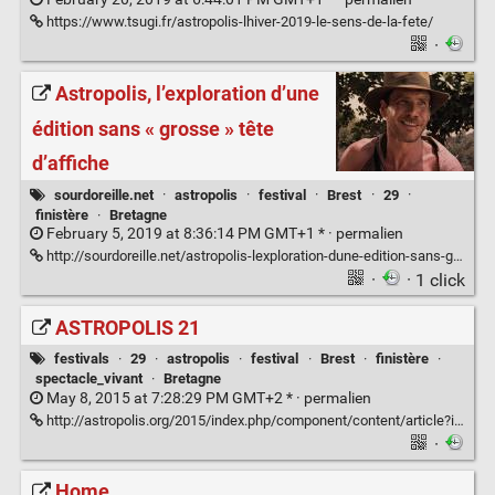
https://www.tsugi.fr/astropolis-lhiver-2019-le-sens-de-la-fete/
·
Astropolis, l’exploration d’une
édition sans « grosse » tête
d’affiche
sourdoreille.net
·
astropolis
·
festival
·
Brest
·
29
·
finistère
·
Bretagne
February 5, 2019 at 8:36:14 PM GMT+1 * ·
permalien
http://sourdoreille.net/astropolis-lexploration-dune-edition-sans-grosse-tete-daffiche/
·
· 1 click
ASTROPOLIS 21
festivals
·
29
·
astropolis
·
festival
·
Brest
·
finistère
·
spectacle_vivant
·
Bretagne
May 8, 2015 at 7:28:29 PM GMT+2 * ·
permalien
http://astropolis.org/2015/index.php/component/content/article?id=3:home-3
·
Home