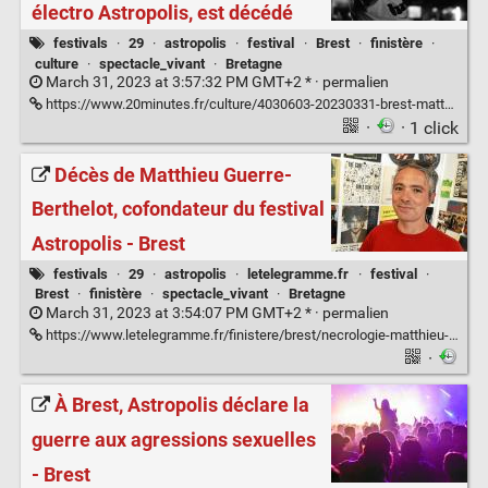
électro Astropolis, est décédé
festivals
·
29
·
astropolis
·
festival
·
Brest
·
finistère
·
culture
·
spectacle_vivant
·
Bretagne
March 31, 2023 at 3:57:32 PM GMT+2 * ·
permalien
https://www.20minutes.fr/culture/4030603-20230331-brest-matthieu-guerre-berthelot-fondateur-festival-electro-astropolis-decede
·
· 1 click
Décès de Matthieu Guerre-
Berthelot, cofondateur du festival
Astropolis - Brest
festivals
·
29
·
astropolis
·
letelegramme.fr
·
festival
·
Brest
·
finistère
·
spectacle_vivant
·
Bretagne
March 31, 2023 at 3:54:07 PM GMT+2 * ·
permalien
https://www.letelegramme.fr/finistere/brest/necrologie-matthieu-guerre-berthelot-cofondateur-d-astropolis-quitte-la-scene-31-03-2023-13308596.php
·
À Brest, Astropolis déclare la
guerre aux agressions sexuelles
- Brest