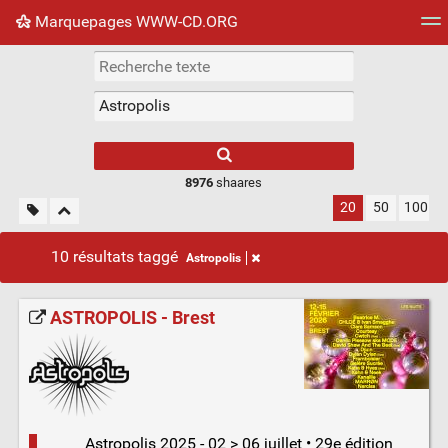
Marquepages WWW-CD.ORG
Nuage de tags
Mur d'images
Quotidien
Flux RS
8976
shaares
20
50
100
10 résultats taggé
Astropolis
ASTROPOLIS - Brest
Astropolis 2025 - 02 > 06 juillet • 29e édition