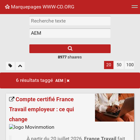
Marquepages WWW-CD.ORG
Nuage de tags
Mur d'images
Quotidien
Flux RS
8977
shaares
20
50
100
6 résultats taggé
AEM
Compte certifié France
Travail employeur : ce qui
change
À partir du 20 juillet 2026,
France Travail
fait