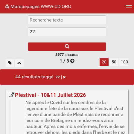
Marquepages WWW-CD.ORG
Nuage de tags
Mur d'images
Quotidien
Flux RS
8977
shaares
1 / 3
20
50
100
44 résultats taggé
22
Plestival - 10&11 Juillet 2026
Né après le Covid sur les cendres de la
légendaire fête de la saucisse, le Plestival c'est
l'envie d'une bande de Plestinais de redonner à
leur coin de Bretagne un rendez-vous à sa
hauteur. Après des mois enfermés, l'envie de se
retrouver dehors, les pieds dans l'herbe et le nez