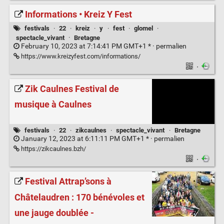
Informations • Kreiz Y Fest
festivals
·
22
·
kreiz
·
y
·
fest
·
glomel
·
spectacle_vivant
·
Bretagne
February 10, 2023 at 7:14:41 PM GMT+1 * ·
permalien
https://www.kreizyfest.com/informations/
·
Zik Caulnes Festival de
musique à Caulnes
festivals
·
22
·
zikcaulnes
·
spectacle_vivant
·
Bretagne
January 12, 2023 at 6:11:11 PM GMT+1 * ·
permalien
https://zikcaulnes.bzh/
·
Festival Attrap’sons à
Châtelaudren : 170 bénévoles et
une jauge doublée -