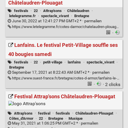
Châtelaudren-Plouagat
festivals
·
22
·
Attrap'sons
·
Châtelaudren
·
letelegramme.fr
·
spectacle_vivant
·
Bretagne
June 30, 2022 at 12:41:27 PM GMT+2 * ·
permalien
https://www.letelegramme.fr/cotes-darmor/chatelaudren-plouagat/festival-attrap-sons-a-chatelaudren-170-benevoles-et-une-jauge-doublee-30-06-2022-13091307.php
·
Lanfains. Le festival Petit-Village souffle ses
40 bougies samedi
festivals
·
22
·
petit-village
·
lanfains
·
spectacle_vivant
·
Bretagne
September 17, 2021 at 8:22:43 AM GMT+2 * ·
permalien
https://www.ouest-france.fr/bretagne/cotes-d-armor/lanfains-le-festival-petit-village-souffle-ses-40-bougies-samedi-89e00d34-16eb-11ec-9d1c-90f97b8e3fa5
·
· 2 clicks
Festival Attrap'sons Châtelaudren-Plouagat
Attrap'sons
·
festival
·
festivals
·
Châtelaudren-Plouagat
·
Côtes_d'Armor
·
22
·
Bretagne
·
Musique
May 31, 2021 at 1:06:25 PM GMT+2 * ·
permalien