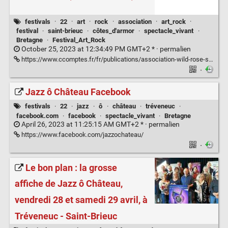
festivals
·
22
·
art
·
rock
·
association
·
art_rock
·
festival
·
saint-brieuc
·
côtes_d'armor
·
spectacle_vivant
·
Bretagne
·
Festival_Art_Rock
October 25, 2023 at 12:34:49 PM GMT+2 * ·
permalien
https://www.ccomptes.fr/fr/publications/association-wild-rose-saint-brieuc-cotes-darmor-0
·
Jazz ô Château Facebook
festivals
·
22
·
jazz
·
ô
·
château
·
tréveneuc
·
facebook.com
·
facebook
·
spectacle_vivant
·
Bretagne
April 26, 2023 at 11:25:15 AM GMT+2 * ·
permalien
https://www.facebook.com/jazzochateau/
·
Le bon plan : la grosse
affiche de Jazz ô Château,
vendredi 28 et samedi 29 avril, à
Tréveneuc - Saint-Brieuc