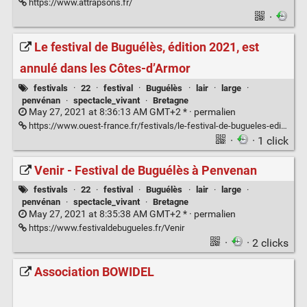
https://www.attrapsons.fr/
·
Le festival de Buguélès, édition 2021, est
annulé dans les Côtes-d’Armor
festivals
·
22
·
festival
·
Buguélès
·
lair
·
large
·
penvénan
·
spectacle_vivant
·
Bretagne
May 27, 2021 at 8:36:13 AM GMT+2 * ·
permalien
https://www.ouest-france.fr/festivals/le-festival-de-bugueles-edition-2021-est-annule-dans-les-cotes-d-armor-ae2b8d48-be59-11eb-abf4-4820d94bd36d
·
· 1 click
Venir - Festival de Buguélès à Penvenan
festivals
·
22
·
festival
·
Buguélès
·
lair
·
large
·
penvénan
·
spectacle_vivant
·
Bretagne
May 27, 2021 at 8:35:38 AM GMT+2 * ·
permalien
https://www.festivaldebugueles.fr/Venir
·
· 2 clicks
Association BOWIDEL