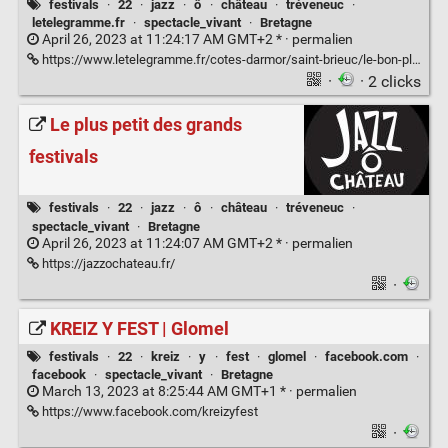
festivals
·
22
·
jazz
·
ô
·
château
·
tréveneuc
·
letelegramme.fr
·
spectacle_vivant
·
Bretagne
April 26, 2023 at 11:24:17 AM GMT+2 * ·
permalien
https://www.letelegramme.fr/cotes-darmor/saint-brieuc/le-bon-plan-la-grosse-affiche-de-jazz-o-chateau-vendredi-28-et-samedi-29-avril-a-treveneuc-26-04-2023-13325656.php
·
· 2 clicks
Le plus petit des grands
festivals
festivals
·
22
·
jazz
·
ô
·
château
·
tréveneuc
·
spectacle_vivant
·
Bretagne
April 26, 2023 at 11:24:07 AM GMT+2 * ·
permalien
https://jazzochateau.fr/
·
KREIZ Y FEST | Glomel
festivals
·
22
·
kreiz
·
y
·
fest
·
glomel
·
facebook.com
·
facebook
·
spectacle_vivant
·
Bretagne
March 13, 2023 at 8:25:44 AM GMT+1 * ·
permalien
https://www.facebook.com/kreizyfest
·