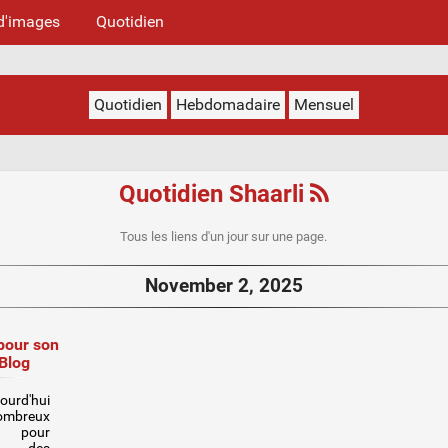
d'images
Quotidien
Quotidien
Hebdomadaire
Mensuel
Quotidien Shaarli
Tous les liens d'un jour sur une page.
November 2, 2025
 pour son
 Blog
jourd'hui
breux
s pour