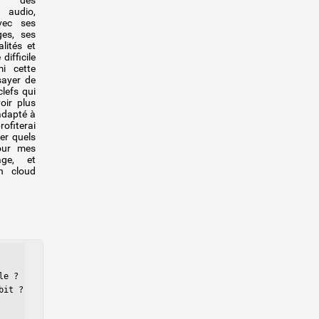
r des
audio,
vec ses
ges, ses
alités et
difficile
mi cette
sayer de
lefs qui
oir plus
 adapté à
ofiterai
er quels
pour mes
age, et
n cloud
e ?

it ?
