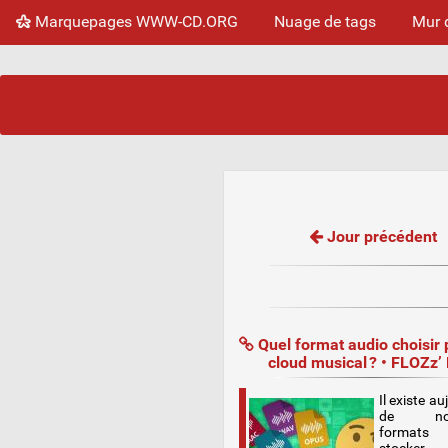
Marquepages WWW-CD.ORG
Nuage de tags
Mur 
Jour précédent
Quel format audio choisir
cloud musical ? • FLOZzʼ
Il existe au
de nom
format