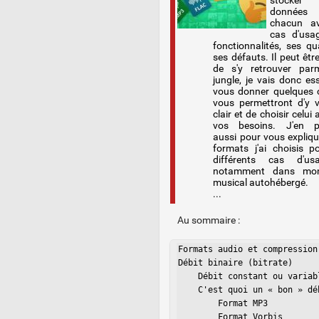
stocke
données 
chacun a
cas d'usa
fonctionnalités, ses qu
ses défauts. Il peut être 
de s'y retrouver par
jungle, je vais donc es
vous donner quelques c
vous permettront d'y v
clair et de choisir celui
vos besoins. J'en pr
aussi pour vous expliqu
formats j'ai choisis 
différents cas d'us
notamment dans mo
musical autohébergé.
...
Au sommaire :
Formats audio et compression

Débit binaire (bitrate)

    Débit constant ou variabl
    C'est quoi un « bon » déb
        Format MP3

        Format Vorbis
