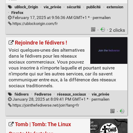
uBlock_Origin
·
vie_privée
·
sécurité
·
publicité
·
extension
·
Firefox
February 17, 2025 at 9:56:36 AM GMT+1 * ·
permalien
https://ublockorigin.com/fr
·
· 2 clicks
Rejoindre le fédivers !
Voici quelques-unes des alternatives
dans le fédivers pour les réseaux
sociaux commerciaux. Vous pouvez
vous inscrire à n'importe laquelle et pourtant suivre
n'importe qui sur les autres services, car ils savent
communiquer entre eux, à la différence des réseaux
sociaux traditionnels.
fédivers
·
Fediverse
·
réseaux_sociaux
·
vie_privée
January 28, 2025 at 8:09:41 PM GMT+1 * ·
permalien
https://jointhefediverse.net/join?lang=fr
·
Tomb | Tomb: The Linux