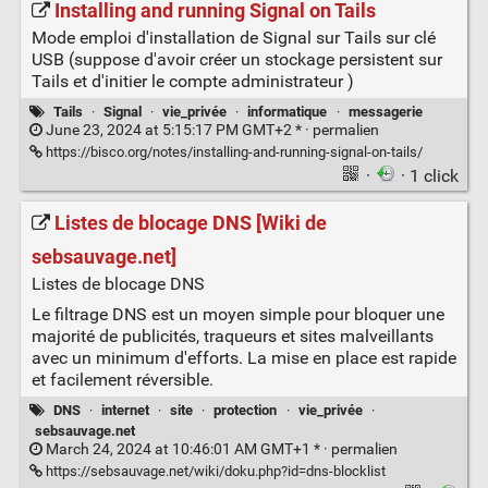
Installing and running Signal on Tails
Mode emploi d'installation de Signal sur Tails sur clé
USB (suppose d'avoir créer un stockage persistent sur
Tails et d'initier le compte administrateur )
Tails
·
Signal
·
vie_privée
·
informatique
·
messagerie
June 23, 2024 at 5:15:17 PM GMT+2 * ·
permalien
https://bisco.org/notes/installing-and-running-signal-on-tails/
·
· 1 click
Listes de blocage DNS [Wiki de
sebsauvage.net]
Listes de blocage DNS
Le filtrage DNS est un moyen simple pour bloquer une
majorité de publicités, traqueurs et sites malveillants
avec un minimum d'efforts. La mise en place est rapide
et facilement réversible.
DNS
·
internet
·
site
·
protection
·
vie_privée
·
sebsauvage.net
March 24, 2024 at 10:46:01 AM GMT+1 * ·
permalien
https://sebsauvage.net/wiki/doku.php?id=dns-blocklist