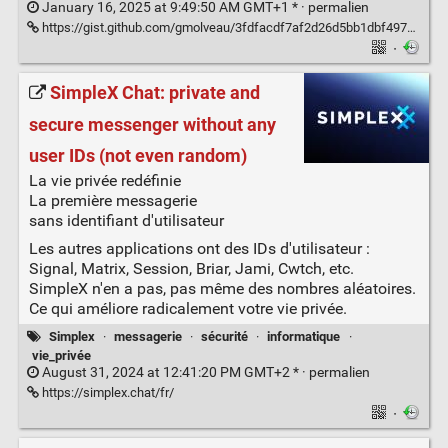
January 16, 2025 at 9:49:50 AM GMT+1 * ·
permalien
https://gist.github.com/gmolveau/3fdfacdf7af2d26d5bb1dbf49706d559
·
SimpleX Chat: private and
secure messenger without any
user IDs (not even random)
La vie privée redéfinie
La première messagerie
sans identifiant d'utilisateur
Les autres applications ont des IDs d'utilisateur :
Signal, Matrix, Session, Briar, Jami, Cwtch, etc.
SimpleX n'en a pas, pas même des nombres aléatoires.
Ce qui améliore radicalement votre vie privée.
Simplex
·
messagerie
·
sécurité
·
informatique
·
vie_privée
August 31, 2024 at 12:41:20 PM GMT+2 * ·
permalien
https://simplex.chat/fr/
·