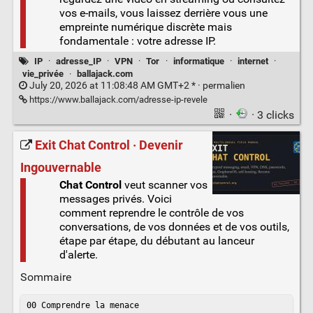
vos e-mails, vous laissez derrière vous une
empreinte numérique discrète mais
fondamentale : votre adresse IP.
IP
·
adresse_IP
·
VPN
·
Tor
·
informatique
·
internet
·
vie_privée
·
ballajack.com
July 20, 2026 at 11:08:48 AM GMT+2 * ·
permalien
https://www.ballajack.com/adresse-ip-revele
·
· 3 clicks
Exit Chat Control · Devenir
Ingouvernable
Chat Control
veut scanner vos
messages privés. Voici
comment reprendre le contrôle de vos
conversations, de vos données et de vos outils,
étape par étape, du débutant au lanceur
d'alerte.
Sommaire
00 Comprendre la menace
