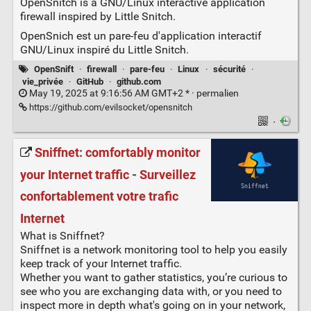
OpenSnitch is a GNU/Linux interactive application
firewall inspired by Little Snitch.
OpenSnich est un pare-feu d'application interactif
GNU/Linux inspiré du Little Snitch.
OpenSnift
·
firewall
·
pare-feu
·
Linux
·
sécurité
·
vie_privée
·
GitHub
·
github.com
May 19, 2025 at 9:16:56 AM GMT+2 * ·
permalien
https://github.com/evilsocket/opensnitch
·
Sniffnet: comfortably monitor
your Internet traffic - Surveillez
confortablement votre trafic
Internet
What is Sniffnet?
Sniffnet is a network monitoring tool to help you easily
keep track of your Internet traffic.
Whether you want to gather statistics, you’re curious to
see who you are exchanging data with, or you need to
inspect more in depth what's going on in your network,