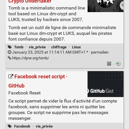
Crypto Undertaker
Tomb is a minimalistic command line
tool based on Linux dm-crypt and
LUKS, trusted by hackers since 2007.
Tomb est un outil de ligne de commande minimaliste
basé sur Linux dm-crypt et LUKS, auquel les pirates
font confiance depuis 2007.
Tomb
·
vie_privée
·
chiffrage
·
Linux
January 23, 2025 at 11:14:11 AM GMT+1 * ·
permalien
https://dyne.org/tomb/
·
Facebook reset script ·
GitHub
Facebook Reset
Ce script permet de vider le flux d'activité d'un compte
facebook, sans supprimer les amis ni quitter les
groupes. Ce script ne supprime pas les messages
messenger.
Facebook
·
vie_privée