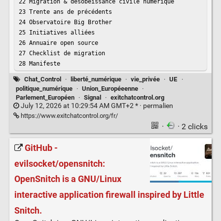
22 Migration & désobéissance civile numérique

23 Trente ans de précédents

24 Observatoire Big Brother

25 Initiatives alliées

26 Annuaire open source

27 Checklist de migration

28 Manifeste
Chat_Control
·
liberté_numérique
·
vie_privée
·
UE
·
politique_numérique
·
Union_Européeenne
·
Parlement_Européen
·
Signal
·
exitchatcontrol.org
July 12, 2026 at 10:29:54 AM GMT+2 * ·
permalien
https://www.exitchatcontrol.org/fr/
·
· 2 clicks
GitHub -
evilsocket/opensnitch:
OpenSnitch is a GNU/Linux
interactive application firewall inspired by Little
Snitch.