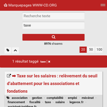
Marquepages WWW-CD.ORG
Nuage de tags
Mur d'images
Quotidien
Flux RS
8976
shaares
20
50
100
1 résultat taggé
taxe
➡️ Taxe sur les salaires : relèvement du seuil
d’abattement pour les associations et
fondations
association
·
gestion
·
comptabilité
·
emploi
·
mécénat
·
financement
·
fiscalité
·
taxe
·
salaire
·
legavox.fr
·
assistant-juridique.fr