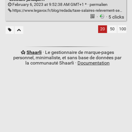
February 6, 2023 at 9:52:38 AM GMT+1 * ·
permalien
https://www.legavox.fr/blog/redada/taxe-salaires-relevement-seuil-abattement-33659.htm
·
· 5 clicks
20
50
100
Shaarli
· Le gestionnaire de marque-pages
personnel, minimaliste, et sans base de données par
la communauté Shaarli ·
Documentation