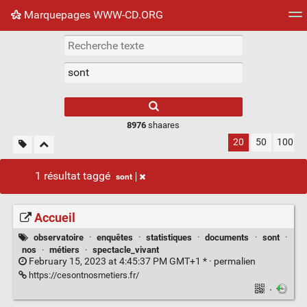
Marquepages WWW-CD.ORG
Nuage de tags
Mur d'images
Quotidien
Flux RS
8976
shaares
20
50
100
1 résultat taggé
sont
Accueil
observatoire
·
enquêtes
·
statistiques
·
documents
·
sont
·
nos
·
métiers
·
spectacle_vivant
February 15, 2023 at 4:45:37 PM GMT+1 * ·
permalien
https://cesontnosmetiers.fr/
·